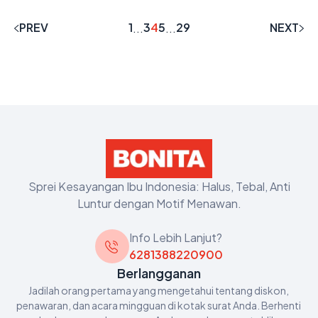
PREV
1
3
4
5
29
NEXT
...
...
Sprei Kesayangan Ibu Indonesia: Halus, Tebal, Anti
Luntur dengan Motif Menawan.
Info Lebih Lanjut?
6281388220900
Berlangganan
Jadilah orang pertama yang mengetahui tentang diskon, 
penawaran, dan acara mingguan di kotak surat Anda. Berhenti 