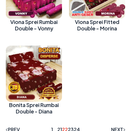
Viona Sprei Rumbai
Viona Sprei Fitted
Double - Vonny
Double - Morina
Bonita Sprei Rumbai
Double - Diana
PREV
1
21
22
23
24
NEXT
...