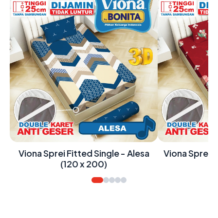
Viona Sprei Fitted Single - Alesa
Viona Sprei F
(120 x 200)
(1