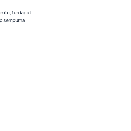
n itu, terdapat
tap sempurna