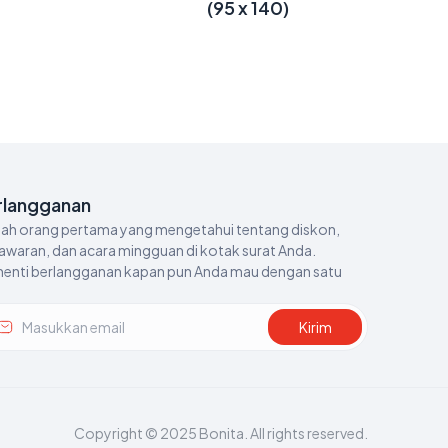
(95 x 140)
rlangganan
ilah orang pertama yang mengetahui tentang diskon, 
awaran, dan acara mingguan di kotak surat Anda. 
henti berlangganan kapan pun Anda mau dengan satu 
Kirim
Copyright © 2025 Bonita. All rights reserved.