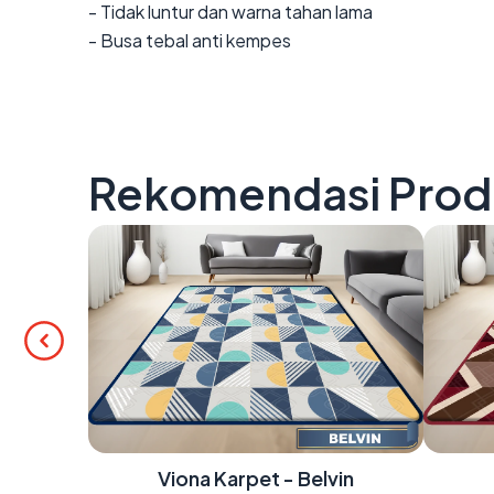
- Tidak luntur dan warna tahan lama
- Busa tebal anti kempes
Rekomendasi Prod
en
Viona Karpet - Belvin