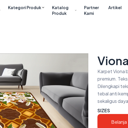
Kategori Produk
Katalog
Partner
Artikel
Produk
Kami
Viona
Karpet Viona b
premium. Tekst
Dilengkapi tekn
tebal anti ke
sekaligus daya
SIZES
Belanja