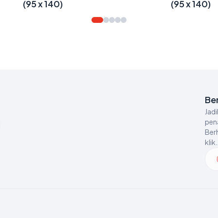
(95 x 140)
(95 x 140)
Be
Jad
pen
i
Ber
klik.