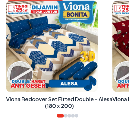
lia
Viona Bedcover Set Fitted Double - Alesa
Viona Be
(180 x 200)